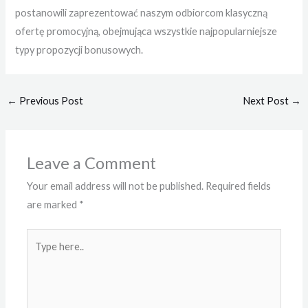
postanowili zaprezentować naszym odbiorcom klasyczną
ofertę promocyjną, obejmująca wszystkie najpopularniejsze
typy propozycji bonusowych.
←
Previous Post
Next Post
→
Leave a Comment
Your email address will not be published.
Required fields
are marked
*
Type
here..