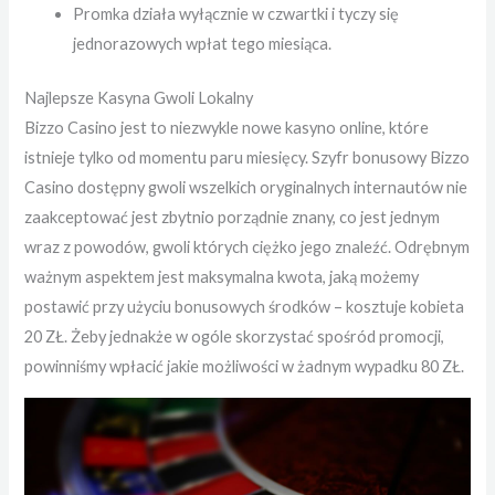
Promka działa wyłącznie w czwartki i tyczy się
jednorazowych wpłat tego miesiąca.
Najlepsze Kasyna Gwoli Lokalny
Bizzo Casino jest to niezwykle nowe kasyno online, które
istnieje tylko od momentu paru miesięcy. Szyfr bonusowy Bizzo
Casino dostępny gwoli wszelkich oryginalnych internautów nie
zaakceptować jest zbytnio porządnie znany, co jest jednym
wraz z powodów, gwoli których ciężko jego znaleźć. Odrębnym
ważnym aspektem jest maksymalna kwota, jaką możemy
postawić przy użyciu bonusowych środków – kosztuje kobieta
20 ZŁ. Żeby jednakże w ogóle skorzystać spośród promocji,
powinniśmy wpłacić jakie możliwości w żadnym wypadku 80 ZŁ.