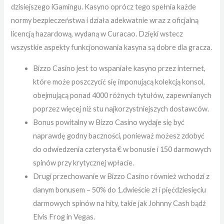
dzisiejszego iGamingu. Kasyno oprócz tego spełnia każde
normy bezpieczeństwa i działa adekwatnie wraz z oficjalną
licencją hazardową, wydaną w Curacao. Dzięki wstecz
wszystkie aspekty funkcjonowania kasyna są dobre dla gracza.
Bizzo Casino jest to wspaniałe kasyno przez internet,
które może poszczycić się imponującą kolekcją konsol,
obejmującą ponad 4000 różnych tytułów, zapewnianych
poprzez więcej niż stu najkorzystniejszych dostawców.
Bonus powitalny w Bizzo Casino wydaje się być
naprawdę godny baczności, ponieważ możesz zdobyć
do odwiedzenia czterysta € w bonusie i 150 darmowych
spinów przy krytycznej wpłacie.
Drugi przechowanie w Bizzo Casino również wchodzi z
danym bonusem – 50% do 1.dwieście zł i pięćdziesięciu
darmowych spinów na hity, takie jak Johnny Cash bądź
Elvis Frog in Vegas.