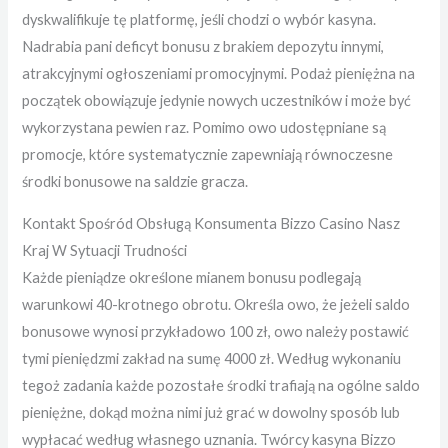
dyskwalifikuje tę platformę, jeśli chodzi o wybór kasyna.
Nadrabia pani deficyt bonusu z brakiem depozytu innymi,
atrakcyjnymi ogłoszeniami promocyjnymi. Podaż pieniężna na
początek obowiązuje jedynie nowych uczestników i może być
wykorzystana pewien raz. Pomimo owo udostępniane są
promocje, które systematycznie zapewniają równoczesne
środki bonusowe na saldzie gracza.
Kontakt Spośród Obsługą Konsumenta Bizzo Casino Nasz
Kraj W Sytuacji Trudności
Każde pieniądze określone mianem bonusu podlegają
warunkowi 40-krotnego obrotu. Określa owo, że jeżeli saldo
bonusowe wynosi przykładowo 100 zł, owo należy postawić
tymi pieniędzmi zakład na sumę 4000 zł. Według wykonaniu
tegoż zadania każde pozostałe środki trafiają na ogólne saldo
pieniężne, dokąd można nimi już grać w dowolny sposób lub
wypłacać według własnego uznania. Twórcy kasyna Bizzo