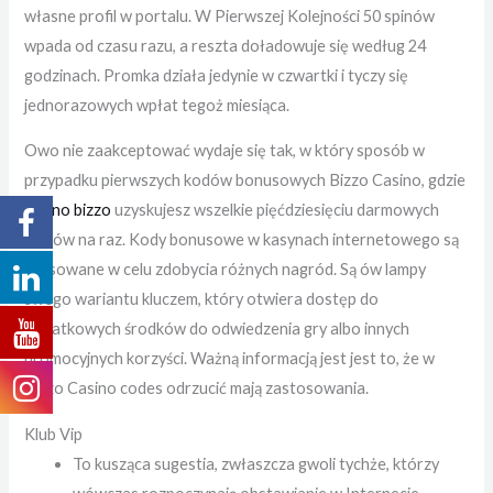
własne profil w portalu. W Pierwszej Kolejności 50 spinów
wpada od czasu razu, a reszta doładowuje się według 24
godzinach. Promka działa jedynie w czwartki i tyczy się
jednorazowych wpłat tegoż miesiąca.
Owo nie zaakceptować wydaje się tak, w który sposób w
przypadku pierwszych kodów bonusowych Bizzo Casino, gdzie
casino bizzo
uzyskujesz wszelkie pięćdziesięciu darmowych
spinów na raz. Kody bonusowe w kasynach internetowego są
stosowane w celu zdobycia różnych nagród. Są ów lampy
swego wariantu kluczem, który otwiera dostęp do
dodatkowych środków do odwiedzenia gry albo innych
promocyjnych korzyści. Ważną informacją jest jest to, że w
Bizzo Casino codes odrzucić mają zastosowania.
Klub Vip
To kusząca sugestia, zwłaszcza gwoli tychże, którzy