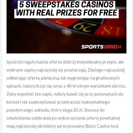
Spośród reguły każda oferta dzierży indywidualny przepis, ale
wybrane zapisy najczęściej się powtarzają. Dlatego najczęściej
odbierając ofertę pieniężną, lub wygrywając na gratisowych
spinach, należy liczyć się wraz z 40-krotnym warunkami obrotu.
Żeby wypełnić ten zapis, należy bawić się przy automatach do
konsol i nie zaakceptować przekraczać maksymalnego
pojedynczego zakładu, który sięga 20 zł. Bonusy do
odwiedzenia odebrania po wykorzystaniu oferty powitalnej
mają najczęściej określony sprecyzowany Bizzo Casino kod