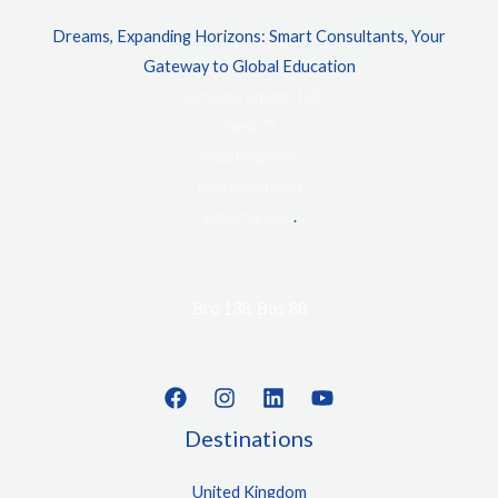
Dreams, Expanding Horizons: Smart Consultants, Your
Gateway to Global Education
borneotransport.id
dana77
malutexpress
fcjm-indonesia
expomark.es
.
Bro 138
,
Bos 88
Destinations
United Kingdom