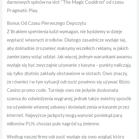
darmowych spinów na slot “The Magic Couldron” od czasu
Pragmatic Play.
Bonus Od Czasu Pierwszego Depozytu
Z Brakiem spełnienia ludzi wymagań, nie będziemy w dzieje
wypłacić własnych środków. Dlatego zasadnicze wydaje się,
aby dokładnie zrozumieć maksymy wszelkich reklamy, w jakich
zamierzamy wziąć udział. Jak więcej, jednym warunkami awansu
wydaje się być zwyczajnie używanie z kasyna – punkty naliczają
się tylko zbytnio zakłady obstawione w slotach. Owo znaczy,
że również i w tym sytuacji odrzucić powinno się używać Bizzo
Casino promo code. Turnieje owo nie jedynie doskonała
szansa do odwiedzenia wygranej, jednak także świetny sposób
na ożywienie własnej zabawy i doświadczenia w kasynie przez
internet. Najwyższe jackpoty mogą wynosić poniekąd parę
milionów PLN, chociaż pule nagród są zmienne.
Według naszej firmy odrzucić wydaje się owo wzgląd, który