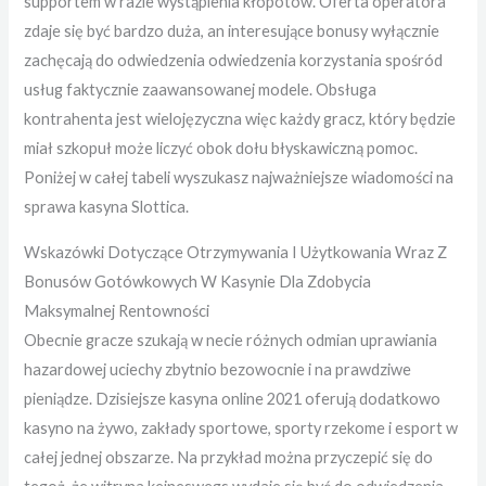
supportem w razie wystąpienia kłopotów. Oferta operatora
zdaje się być bardzo duża, an interesujące bonusy wyłącznie
zachęcają do odwiedzenia odwiedzenia korzystania spośród
usług faktycznie zaawansowanej modele. Obsługa
kontrahenta jest wielojęzyczna więc każdy gracz, który będzie
miał szkopuł może liczyć obok dołu błyskawiczną pomoc.
Poniżej w całej tabeli wyszukasz najważniejsze wiadomości na
sprawa kasyna Slottica.
Wskazówki Dotyczące Otrzymywania I Użytkowania Wraz Z
Bonusów Gotówkowych W Kasynie Dla Zdobycia
Maksymalnej Rentowności
Obecnie gracze szukają w necie różnych odmian uprawiania
hazardowej uciechy zbytnio bezowocnie i na prawdziwe
pieniądze. Dzisiejsze kasyna online 2021 oferują dodatkowo
kasyno na żywo, zakłady sportowe, sporty rzekome i esport w
całej jednej obszarze. Na przykład można przyczepić się do