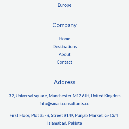
Europe
Company
Home
Destinations
About
Contact
Address
3.2, Universal square, Manchester M12 6JH, United Kingdom
info@smartconsultants.co
First Floor, Plot #5-B, Street #149, Punjab Market, G-13/4,
Islamabad, Pakista