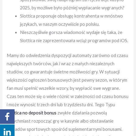
2025, by możliwe było później wypłacanie wygranych?
Slottica proponuje obsługę kontrahenta w mnóstwo
językach, w naszym oczywiście po polsku.
Nieszczęśliwie gorsza wiadomość wydaje się taka, że
Slottica nie zaprezentowała wciąż programów pod iOS.
Mamy do odwiedzenia dyspozycji automaty zarówno od czasu
największych twórców, jak i wraz z małych niezależnych
studiów, co gwarantuje świetne możliwości gry. W sytuacji
większości ogłoszeń bonusowych jest pewny sezon, w którym
fan musi spełnić wszelkie wzory, by wypłacić swe wygrane.
Czas ten może się o wiele różnić w zależności od czasu bonusu
i może wynosić trzech dni lub trzydziestu dni. Tego Typu
slottica no deposit bonus
zwykłe działania pozwolą
natychmiast rozpocząć grę w kasynie albo obstawianie
zakładów sportowych spośród suplementarnymi bonusami.