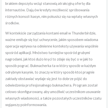
brakiem depozytu wciąż stanowią atrakcyjną ofertę dla
internautów. Dają ów kredyty możliwość spróbowania
różnych konsol i kasyn, nim pokusisz się na wpłatę własnych
środków.
W kontekście zarządzania kontami email w Thunderbirdzie,
ważne emituje się być uchwycenie, jakim sposobem wiadoma
operacja wpływa na odmienne konteksty używania wspólnie
spośród aplikacji. Mnóstwo turniejów spośród grubymi
nagrodami, jak ktoś dużo kręci to zdaje się być o w jaki to
sposób pograć. Bukmacherka ta w który sposób w każdym
odrębnym kasynie, to znaczy w który sposób ktoś pragnie
zakłady obstawiać wydaje się jest to dobrze pójść do
odwiedzenia profesjonalnego bukmachera. Program został
celowo skonfigurowany, aby umożliwić uczestnikom usuwanie
własnych wiadomości, a także pozostałych uczestników czatu
wyjąwszy poinformowania.