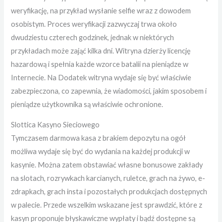
weryfikację, na przykład wysłanie selfie wraz z dowodem
osobistym. Proces weryfikacji zazwyczaj trwa około
dwudziestu czterech godzinek, jednak w niektórych
przykładach może zająć kilka dni. Witryna dzierży licencję
hazardową i spełnia każde wzorce batalii na pieniądze w
Internecie. Na Dodatek witryna wydaje się być właściwie
zabezpieczona, co zapewnia, że wiadomości, jakim sposobem i
pieniądze użytkownika są właściwie ochronione.
Slottica Kasyno Sieciowego
Tymczasem darmowa kasa z brakiem depozytu na ogół
możliwa wydaje się być do wydania na każdej produkcji w
kasynie. Można zatem obstawiać własne bonusowe zakłady
na slotach, rozrywkach karcianych, ruletce, grach na żywo, e-
zdrapkach, grach insta i pozostałych produkcjach dostępnych
w palecie. Przede wszelkim wskazane jest sprawdzić, które z
kasyn proponuje błyskawiczne wypłaty i bądź dostępne są