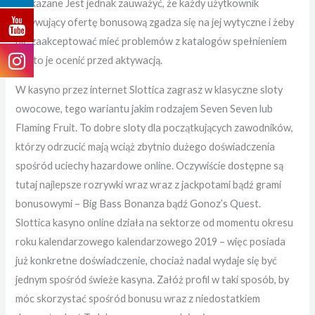
Wskazane Jest jednak zauważyć, że każdy użytkownik
aktywujący ofertę bonusową zgadza się na jej wytyczne i żeby
nie zaakceptować mieć problemów z katalogów spełnieniem
warto je ocenić przed aktywacją.
W kasyno przez internet Slottica zagrasz w klasyczne sloty
owocowe, tego wariantu jakim rodzajem Seven Seven lub
Flaming Fruit. To dobre sloty dla początkujących zawodników,
którzy odrzucić mają wciąż zbytnio dużego doświadczenia
spośród uciechy hazardowe online. Oczywiście dostępne są
tutaj najlepsze rozrywki wraz wraz z jackpotami bądź grami
bonusowymi – Big Bass Bonanza bądź Gonoz’s Quest.
Slottica kasyno online działa na sektorze od momentu okresu
roku kalendarzowego kalendarzowego 2019 – więc posiada
już konkretne doświadczenie, chociaż nadal wydaje się być
jednym spośród świeże kasyna. Załóż profil w taki sposób, by
móc skorzystać spośród bonusu wraz z niedostatkiem