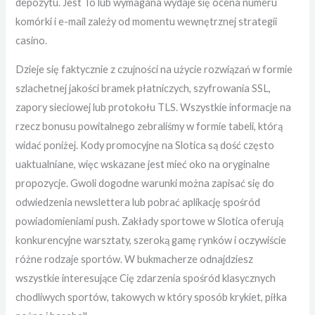
depozytu. Jest To lub wymagana wydaje się ocena numeru
komórki i e-mail zależy od momentu wewnętrznej strategii
casino.
Dzieje się faktycznie z czujności na użycie rozwiązań w formie
szlachetnej jakości bramek płatniczych, szyfrowania SSL,
zapory sieciowej lub protokołu TLS. Wszystkie informacje na
rzecz bonusu powitalnego zebraliśmy w formie tabeli, którą
widać poniżej. Kody promocyjne na Slotica są dość często
uaktualniane, więc wskazane jest mieć oko na oryginalne
propozycje. Gwoli dogodne warunki można zapisać się do
odwiedzenia newslettera lub pobrać aplikację spośród
powiadomieniami push. Zakłady sportowe w Slotica oferują
konkurencyjne warsztaty, szeroką gamę rynków i oczywiście
różne rodzaje sportów. W bukmacherze odnajdziesz
wszystkie interesujące Cię zdarzenia spośród klasycznych
chodliwych sportów, takowych w który sposób krykiet, piłka