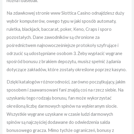
nożna i baseball.
Na zdawkowej stronie www Slottica Casino odnajdziesz duży
wybór komputerów, owego typu w jaki sposób automaty,
ruletka, blackjack, baccarat, poker, Keno, Craps i sporo
pozostałych. Dane zawodników są chronione za
pośrednictwem najnowocześniejsze protokoły szyfrujące i
odrzucić są udostępniane osobom 3. Żeby wypłacić wygrane
spośród bonusu z brakiem depozytu, musisz spełnić żądania
dotyczące zakładów, które zostały określone poprzez kasyno.
Dzięki katalogów różnorodności, zarówno początkujący, jakim
sposobem i zaawansowani fani znajdą coś na rzecz siebie. Na
uzyskaniu tego rodzaju bonusu, fan może wykorzystać
określoną liczbę darmowych spinów na wybieranym slocie.
Wszystkie wygrane uzyskane w czasie ludzi darmowych
spinów są najczęściej dodawane do odwiedzenia salda
bonusowego gracza. Mimo tychże ograniczeń, bonusy z